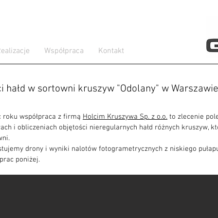
ealizacje
Współpraca
Kontakt
ci hałd w sortowni kruszyw "Odolany" w Warszawi
roku współpraca z firmą
Holcim Kruszywa Sp. z o.o.
to zlecenie pol
h i obliczeniach objętości nieregularnych hałd różnych kruszyw, kt
ni.
tujemy drony i wyniki nalotów fotogrametrycznych z niskiego pułap
prac poniżej.