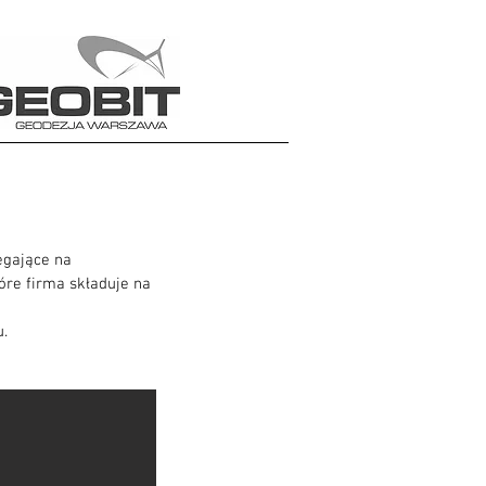
e
egające na
óre firma składuje na
u.