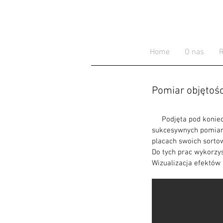
Home
O nas
R
Pomiar objętoś
Podjęta pod koniec 
sukcesywnych pomiarac
placach swoich sortow
Do tych prac wykorzys
Wizualizacja efektów 