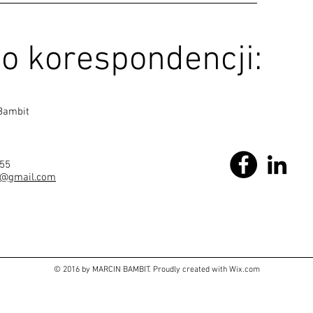
o korespondencji:
Bambit
455
t@gmail.com
© 2016 by MARCIN BAMBIT. Proudly created with
Wix.com